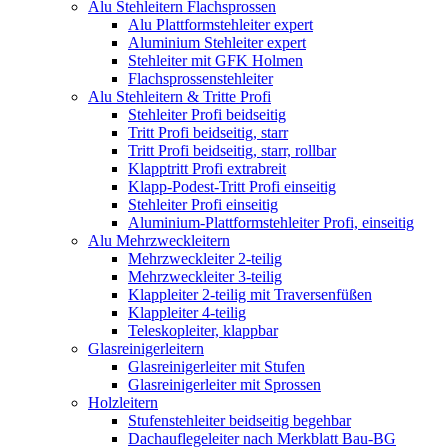
Alu Stehleitern Flachsprossen
Alu Plattformstehleiter expert
Aluminium Stehleiter expert
Stehleiter mit GFK Holmen
Flachsprossenstehleiter
Alu Stehleitern & Tritte Profi
Stehleiter Profi beidseitig
Tritt Profi beidseitig, starr
Tritt Profi beidseitig, starr, rollbar
Klapptritt Profi extrabreit
Klapp-Podest-Tritt Profi einseitig
Stehleiter Profi einseitig
Aluminium-Plattformstehleiter Profi, einseitig
Alu Mehrzweckleitern
Mehrzweckleiter 2-teilig
Mehrzweckleiter 3-teilig
Klappleiter 2-teilig mit Traversenfüßen
Klappleiter 4-teilig
Teleskopleiter, klappbar
Glasreinigerleitern
Glasreinigerleiter mit Stufen
Glasreinigerleiter mit Sprossen
Holzleitern
Stufenstehleiter beidseitig begehbar
Dachauflegeleiter nach Merkblatt Bau-BG