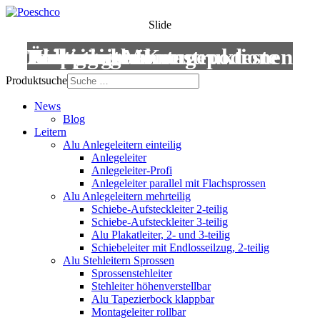
Slide
Leitern
Treppen
Anstiege
Podestleitern
Roll- und Montagepodeste
Wartungsbühnen
Übergänge
Aluminium-Konstruktionen
Produktsuche
News
Blog
Leitern
Alu Anlegeleitern einteilig
Anlegeleiter
Anlegeleiter-Profi
Anlegeleiter parallel mit Flachsprossen
Alu Anlegeleitern mehrteilig
Schiebe-Aufsteckleiter 2-teilig
Schiebe-Aufsteckleiter 3-teilig
Alu Plakatleiter, 2- und 3-teilig
Schiebeleiter mit Endlosseilzug, 2-teilig
Alu Stehleitern Sprossen
Sprossenstehleiter
Stehleiter höhenverstellbar
Alu Tapezierbock klappbar
Montageleiter rollbar