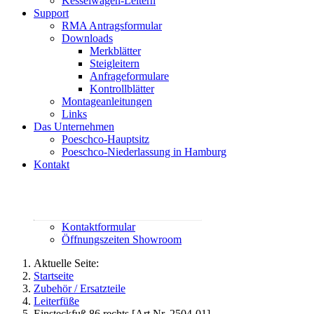
Kesselwagen-Leitern
Support
RMA Antragsformular
Downloads
Merkblätter
Steigleitern
Anfrageformulare
Kontrollblätter
Montageanleitungen
Links
Das Unternehmen
Poeschco-Hauptsitz
Poeschco-Niederlassung in Hamburg
Kontakt
Rufen Sie uns an:
02444 95800
contact@poeschco.de
Kontaktformular
Öffnungszeiten Showroom
Aktuelle Seite:
Startseite
Zubehör / Ersatzteile
Leiterfüße
Einsteckfuß 86 rechts [Art.Nr. 2504-01]