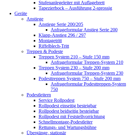
Stufenanlegeleiter mit Auflagebrett
Tapezierbock – Ausführung 2-sprossig
Geräte
Anstiege
Anstiege Serie 200/205
Anfrageformular Anstieg Serie 200
Klapp-Anstieg 296 / 297
Montagetritt
Riffelblech-Tritt
Treppen & Podeste
Treppen System 210 – Stufe 150 mm
Anfrageformular Treppen-System 210
Treppen System 230 – Stufe 200 mm
Anfrageformular Treppen-System 230
Podesttreppen System 750 – Stufe 200 mm
Anfrageformular Podesttreppen-System
750
Podestleitern
Service Rollpodest
Rollpodest einseitig besteigbar
Rollpodest beidseitig besteigbar
Rollpodest mit Feststellvorrichtung
Schnellmontage-Podestleiter
Rettungs- und Wartungsbühne
Übergänge, stationär