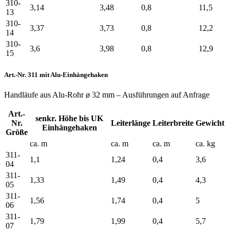
310-
3,14
3,48
0,8
11,5
13
310-
3,37
3,73
0,8
12,2
14
310-
3,6
3,98
0,8
12,9
15
Art.-Nr. 311 mit Alu-Einhängehaken
Handläufe aus Alu-Rohr ø 32 mm – Ausführungen auf Anfrage
Art.-
senkr. Höhe bis UK
Nr.
Leiterlänge
Leiterbreite
Gewicht
Einhängehaken
Größe
ca. m
ca. m
ca. m
ca. kg
311-
1,1
1,24
0,4
3,6
04
311-
1,33
1,49
0,4
4,3
05
311-
1,56
1,74
0,4
5
06
311-
1,79
1,99
0,4
5,7
07