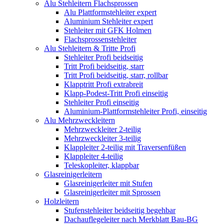
Alu Stehleitern Flachsprossen
Alu Plattformstehleiter expert
Aluminium Stehleiter expert
Stehleiter mit GFK Holmen
Flachsprossenstehleiter
Alu Stehleitern & Tritte Profi
Stehleiter Profi beidseitig
Tritt Profi beidseitig, starr
Tritt Profi beidseitig, starr, rollbar
Klapptritt Profi extrabreit
Klapp-Podest-Tritt Profi einseitig
Stehleiter Profi einseitig
Aluminium-Plattformstehleiter Profi, einseitig
Alu Mehrzweckleitern
Mehrzweckleiter 2-teilig
Mehrzweckleiter 3-teilig
Klappleiter 2-teilig mit Traversenfüßen
Klappleiter 4-teilig
Teleskopleiter, klappbar
Glasreinigerleitern
Glasreinigerleiter mit Stufen
Glasreinigerleiter mit Sprossen
Holzleitern
Stufenstehleiter beidseitig begehbar
Dachauflegeleiter nach Merkblatt Bau-BG