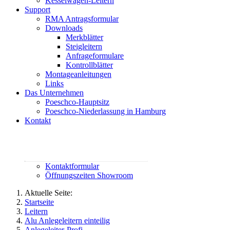
Kesselwagen-Leitern
Support
RMA Antragsformular
Downloads
Merkblätter
Steigleitern
Anfrageformulare
Kontrollblätter
Montageanleitungen
Links
Das Unternehmen
Poeschco-Hauptsitz
Poeschco-Niederlassung in Hamburg
Kontakt
Rufen Sie uns an:
02444 95800
contact@poeschco.de
Kontaktformular
Öffnungszeiten Showroom
Aktuelle Seite:
Startseite
Leitern
Alu Anlegeleitern einteilig
Anlegeleiter-Profi