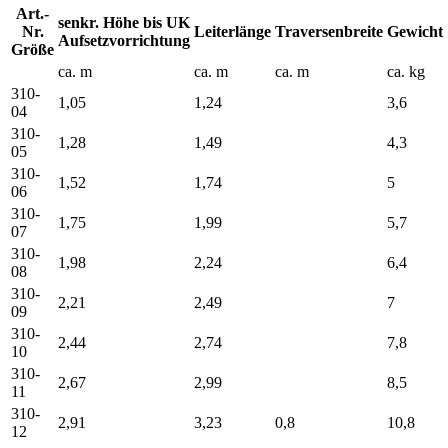
Art.-
senkr. Höhe bis UK
Nr.
Leiterlänge
Traversenbreite
Gewicht
Aufsetzvorrichtung
Größe
ca. m
ca. m
ca. m
ca. kg
310-
1,05
1,24
3,6
04
310-
1,28
1,49
4,3
05
310-
1,52
1,74
5
06
310-
1,75
1,99
5,7
07
310-
1,98
2,24
6,4
08
310-
2,21
2,49
7
09
310-
2,44
2,74
7,8
10
310-
2,67
2,99
8,5
11
310-
2,91
3,23
0,8
10,8
12