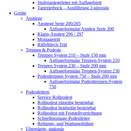
Stufenanlegeleiter mit Auflagebrett
Tapezierbock – Ausführung 2-sprossig
Geräte
Anstiege
Anstiege Serie 200/205
Anfrageformular Anstieg Serie 200
Klapp-Anstieg 296 / 297
Montagetritt
Riffelblech-Tritt
Treppen & Podeste
Treppen System 210 – Stufe 150 mm
Anfrageformular Treppen-System 210
Treppen System 230 – Stufe 200 mm
Anfrageformular Treppen-System 230
Podesttreppen System 750 – Stufe 200 mm
Anfrageformular Podesttreppen-System
750
Podestleitern
Service Rollpodest
Rollpodest einseitig besteigbar
Rollpodest beidseitig besteigbar
Rollpodest mit Feststellvorrichtung
Schnellmontage-Podestleiter
Rettungs- und Wartungsbühne
Übergänge, stationär