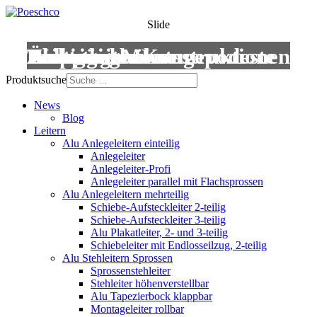
Slide
Leitern
Treppen
Anstiege
Podestleitern
Roll- und Montagepodeste
Wartungsbühnen
Übergänge
Aluminium-Konstruktionen
Produktsuche
News
Blog
Leitern
Alu Anlegeleitern einteilig
Anlegeleiter
Anlegeleiter-Profi
Anlegeleiter parallel mit Flachsprossen
Alu Anlegeleitern mehrteilig
Schiebe-Aufsteckleiter 2-teilig
Schiebe-Aufsteckleiter 3-teilig
Alu Plakatleiter, 2- und 3-teilig
Schiebeleiter mit Endlosseilzug, 2-teilig
Alu Stehleitern Sprossen
Sprossenstehleiter
Stehleiter höhenverstellbar
Alu Tapezierbock klappbar
Montageleiter rollbar