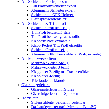
Alu Stehleitern Flachsprossen
Alu Plattformstehleiter expert
Aluminium Stehleiter expert
Stehleiter mit GFK Holmen
Flachsprossenstehleiter
Alu Stehleitern & Tritte Profi
Stehleiter Profi beidseitig
Tritt Profi beidseitig, starr
Tritt Profi beidseitig, starr, rollbar
Klapptritt Profi extrabreit
Klapp-Podest-Tritt Profi einseitig
Stehleiter Profi einseitig
Aluminium-Plattformstehleiter Profi, einseitig
Alu Mehrzweckleitern
Mehrzweckleiter 2-teilig
Mehrzweckleiter 3-teilig
Klappleiter 2-teilig mit Traversenfüßen
Klappleiter 4-teilig
Teleskopleiter, klappbar
Glasreinigerleitern
Glasreinigerleiter mit Stufen
Glasreinigerleiter mit Sprossen
Holzleitern
Stufenstehleiter beidseitig begehbar
Dachauflegeleiter nach Merkblatt Bau-BG