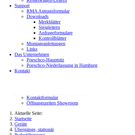
Kesselwagen-Leitern
Support
RMA Antragsformular
Downloads
Merkblätter
Steigleitern
Anfrageformulare
Kontrollblätter
Montageanleitungen
Links
Das Unternehmen
Poeschco-Hauptsitz
Poeschco-Niederlassung in Hamburg
Kontakt
Rufen Sie uns an:
02444 95800
contact@poeschco.de
Kontaktformular
Öffnungszeiten Showroom
Aktuelle Seite:
Startseite
Geräte
Übergänge, stationär
Podestübergang