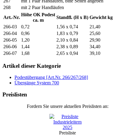
267
mit 1 Paar Handäufen, bitte Seiten angeben
268
mit 2 Paar Handläufen
Höhe OK Podest
Art.-Nr.
Standfl. (H x B)
Gewicht kg
ca. m
266-03
0,72
1,56 x 0,74
21,40
266-04
0,96
1,83 x 0,79
25,60
266-05
1,20
2,10 x 0,84
29,90
266-06
1,44
2,38 x 0,89
34,40
266-07
1,68
2,65 x 0,94
39,10
Artikel dieser Kategorie
Podestübergang [Art.Nr. 266/267/268]
Übergänge System 700
Preislisten
Fordern Sie unsere aktuellen Preislisten an:
Preisliste