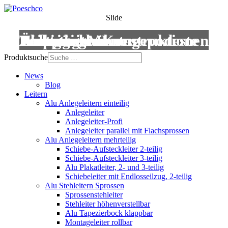
Slide
Leitern
Treppen
Anstiege
Podestleitern
Roll- und Montagepodeste
Wartungsbühnen
Übergänge
Aluminium-Konstruktionen
Produktsuche
News
Blog
Leitern
Alu Anlegeleitern einteilig
Anlegeleiter
Anlegeleiter-Profi
Anlegeleiter parallel mit Flachsprossen
Alu Anlegeleitern mehrteilig
Schiebe-Aufsteckleiter 2-teilig
Schiebe-Aufsteckleiter 3-teilig
Alu Plakatleiter, 2- und 3-teilig
Schiebeleiter mit Endlosseilzug, 2-teilig
Alu Stehleitern Sprossen
Sprossenstehleiter
Stehleiter höhenverstellbar
Alu Tapezierbock klappbar
Montageleiter rollbar