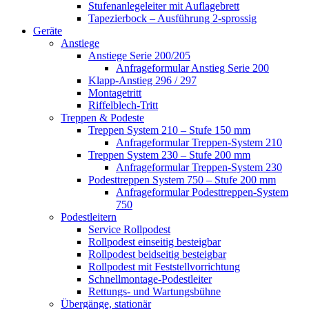
Stufenanlegeleiter mit Auflagebrett
Tapezierbock – Ausführung 2-sprossig
Geräte
Anstiege
Anstiege Serie 200/205
Anfrageformular Anstieg Serie 200
Klapp-Anstieg 296 / 297
Montagetritt
Riffelblech-Tritt
Treppen & Podeste
Treppen System 210 – Stufe 150 mm
Anfrageformular Treppen-System 210
Treppen System 230 – Stufe 200 mm
Anfrageformular Treppen-System 230
Podesttreppen System 750 – Stufe 200 mm
Anfrageformular Podesttreppen-System
750
Podestleitern
Service Rollpodest
Rollpodest einseitig besteigbar
Rollpodest beidseitig besteigbar
Rollpodest mit Feststellvorrichtung
Schnellmontage-Podestleiter
Rettungs- und Wartungsbühne
Übergänge, stationär