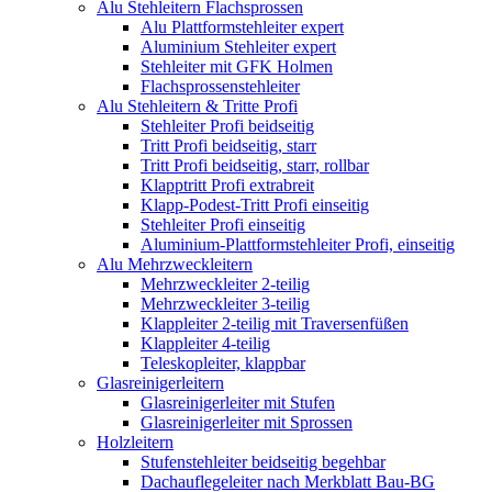
Alu Stehleitern Flachsprossen
Alu Plattformstehleiter expert
Aluminium Stehleiter expert
Stehleiter mit GFK Holmen
Flachsprossenstehleiter
Alu Stehleitern & Tritte Profi
Stehleiter Profi beidseitig
Tritt Profi beidseitig, starr
Tritt Profi beidseitig, starr, rollbar
Klapptritt Profi extrabreit
Klapp-Podest-Tritt Profi einseitig
Stehleiter Profi einseitig
Aluminium-Plattformstehleiter Profi, einseitig
Alu Mehrzweckleitern
Mehrzweckleiter 2-teilig
Mehrzweckleiter 3-teilig
Klappleiter 2-teilig mit Traversenfüßen
Klappleiter 4-teilig
Teleskopleiter, klappbar
Glasreinigerleitern
Glasreinigerleiter mit Stufen
Glasreinigerleiter mit Sprossen
Holzleitern
Stufenstehleiter beidseitig begehbar
Dachauflegeleiter nach Merkblatt Bau-BG