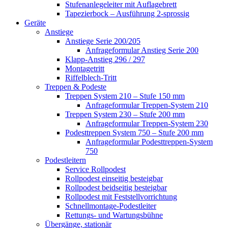
Stufenanlegeleiter mit Auflagebrett
Tapezierbock – Ausführung 2-sprossig
Geräte
Anstiege
Anstiege Serie 200/205
Anfrageformular Anstieg Serie 200
Klapp-Anstieg 296 / 297
Montagetritt
Riffelblech-Tritt
Treppen & Podeste
Treppen System 210 – Stufe 150 mm
Anfrageformular Treppen-System 210
Treppen System 230 – Stufe 200 mm
Anfrageformular Treppen-System 230
Podesttreppen System 750 – Stufe 200 mm
Anfrageformular Podesttreppen-System
750
Podestleitern
Service Rollpodest
Rollpodest einseitig besteigbar
Rollpodest beidseitig besteigbar
Rollpodest mit Feststellvorrichtung
Schnellmontage-Podestleiter
Rettungs- und Wartungsbühne
Übergänge, stationär