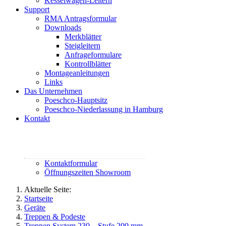
Kesselwagen-Leitern
Support
RMA Antragsformular
Downloads
Merkblätter
Steigleitern
Anfrageformulare
Kontrollblätter
Montageanleitungen
Links
Das Unternehmen
Poeschco-Hauptsitz
Poeschco-Niederlassung in Hamburg
Kontakt
Rufen Sie uns an:
02444 95800
contact@poeschco.de
Kontaktformular
Öffnungszeiten Showroom
Aktuelle Seite:
Startseite
Geräte
Treppen & Podeste
Treppen System 230 – Stufe 200 mm