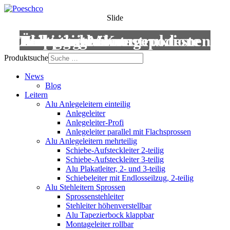
Slide
Leitern
Treppen
Anstiege
Podestleitern
Roll- und Montagepodeste
Wartungsbühnen
Übergänge
Aluminium-Konstruktionen
Produktsuche
News
Blog
Leitern
Alu Anlegeleitern einteilig
Anlegeleiter
Anlegeleiter-Profi
Anlegeleiter parallel mit Flachsprossen
Alu Anlegeleitern mehrteilig
Schiebe-Aufsteckleiter 2-teilig
Schiebe-Aufsteckleiter 3-teilig
Alu Plakatleiter, 2- und 3-teilig
Schiebeleiter mit Endlosseilzug, 2-teilig
Alu Stehleitern Sprossen
Sprossenstehleiter
Stehleiter höhenverstellbar
Alu Tapezierbock klappbar
Montageleiter rollbar