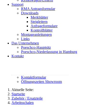
Kesselwagen-Leitern
Support
RMA Antragsformular
Downloads
Merkblätter
Steigleitern
Anfrageformulare
Kontrollblätter
Montageanleitungen
Links
Das Unternehmen
Poeschco-Hauptsitz
Poeschco-Niederlassung in Hamburg
Kontakt
Rufen Sie uns an:
02444 95800
contact@poeschco.de
Kontaktformular
Öffnungszeiten Showroom
Aktuelle Seite:
Startseite
Zubehör / Ersatzteile
Arbeitsschalen