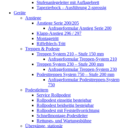
Stufenanlegeleiter mit Auflagebrett
Tapezierbock – Ausführung 2-sprossig
Geräte
Anstiege
Anstiege Serie 200/205
Anfrageformular Anstieg Serie 200
Klapp-Anstieg 296 / 297
Montagetritt
Riffelblech-Tritt
Treppen & Podeste
Treppen System 210 – Stufe 150 mm
Anfrageformular Treppen-System 210
Treppen System 230 – Stufe 200 mm
Anfrageformular Treppen-System 230
Podesttreppen System 750 – Stufe 200 mm
Anfrageformular Podesttreppen-System
750
Podestleitern
Service Rollpodest
Rollpodest einseitig besteigbar
Rollpodest beidseitig besteigbar
Rollpodest mit Feststellvorrichtung
Schnellmontage-Podestleiter
Rettungs- und Wartungsbühne
Übergänge, stationär