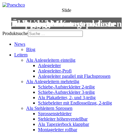
Slide
Leitern
Treppen
Anstiege
Podestleitern
Roll- und Montagepodeste
Wartungsbühnen
Übergänge
Aluminium-Konstruktionen
Produktsuche
News
Blog
Leitern
Alu Anlegeleitern einteilig
Anlegeleiter
Anlegeleiter-Profi
Anlegeleiter parallel mit Flachsprossen
Alu Anlegeleitern mehrteilig
Schiebe-Aufsteckleiter 2-teilig
Schiebe-Aufsteckleiter 3-teilig
Alu Plakatleiter, 2- und 3-teilig
Schiebeleiter mit Endlosseilzug, 2-teilig
Alu Stehleitern Sprossen
Sprossenstehleiter
Stehleiter höhenverstellbar
Alu Tapezierbock klappbar
Montageleiter rollbar