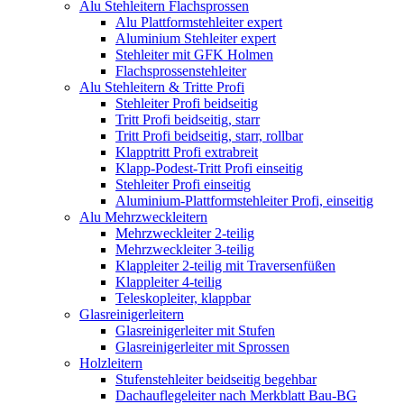
Alu Stehleitern Flachsprossen
Alu Plattformstehleiter expert
Aluminium Stehleiter expert
Stehleiter mit GFK Holmen
Flachsprossenstehleiter
Alu Stehleitern & Tritte Profi
Stehleiter Profi beidseitig
Tritt Profi beidseitig, starr
Tritt Profi beidseitig, starr, rollbar
Klapptritt Profi extrabreit
Klapp-Podest-Tritt Profi einseitig
Stehleiter Profi einseitig
Aluminium-Plattformstehleiter Profi, einseitig
Alu Mehrzweckleitern
Mehrzweckleiter 2-teilig
Mehrzweckleiter 3-teilig
Klappleiter 2-teilig mit Traversenfüßen
Klappleiter 4-teilig
Teleskopleiter, klappbar
Glasreinigerleitern
Glasreinigerleiter mit Stufen
Glasreinigerleiter mit Sprossen
Holzleitern
Stufenstehleiter beidseitig begehbar
Dachauflegeleiter nach Merkblatt Bau-BG