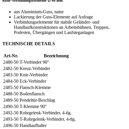
Rohr-Verbindungselemente ∅ 40 mm
aus Aluminium-Guss, natur
Lackierung der Guss-Elemente auf Anfrage
Verbindungselemente für stabile Geländer- und
Handlaufkonstruktionen an Arbeitsbühnen, Treppen,
Podesten, Übergängen und Laufsteganlagen
TECHNISCHE DETAILS
Art-Nr.
Bezeichnung
2480-50
T-Verbinder 90°
2482-50
Kreuz-Verbinder
2483-50
Knie-Verbinder
2484-50
Eck-Verbinder
2485-50
Flansch-Klemme
2488-50
Bodenflansch
2489-50
Pendeltür-Beschlag
2490-50
T-Klemme 90°
2492-50
Rohrgelenk-Verbinder, 4-tlg.
2493-50
T-Rohrgelenk-Verbinder, 4-tlg.
2496-50
Handlaufhalter