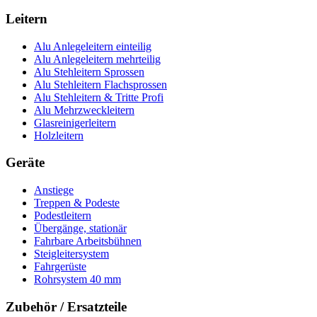
Leitern
Alu Anlegeleitern einteilig
Alu Anlegeleitern mehrteilig
Alu Stehleitern Sprossen
Alu Stehleitern Flachsprossen
Alu Stehleitern & Tritte Profi
Alu Mehrzweckleitern
Glasreinigerleitern
Holzleitern
Geräte
Anstiege
Treppen & Podeste
Podestleitern
Übergänge, stationär
Fahrbare Arbeitsbühnen
Steigleitersystem
Fahrgerüste
Rohrsystem 40 mm
Zubehör / Ersatzteile