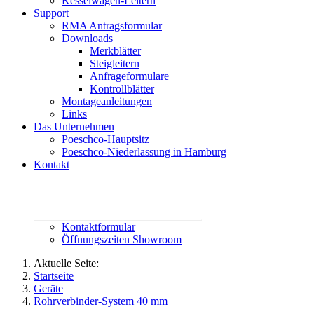
Kesselwagen-Leitern
Support
RMA Antragsformular
Downloads
Merkblätter
Steigleitern
Anfrageformulare
Kontrollblätter
Montageanleitungen
Links
Das Unternehmen
Poeschco-Hauptsitz
Poeschco-Niederlassung in Hamburg
Kontakt
Rufen Sie uns an:
02444 95800
contact@poeschco.de
Kontaktformular
Öffnungszeiten Showroom
Aktuelle Seite:
Startseite
Geräte
Rohrverbinder-System 40 mm