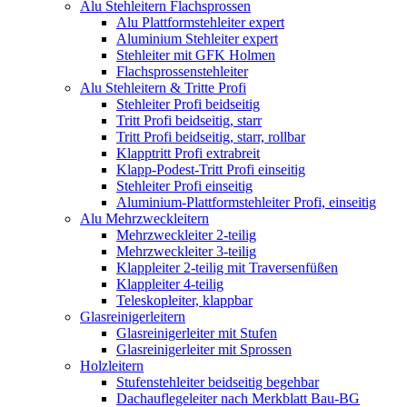
Alu Stehleitern Flachsprossen
Alu Plattformstehleiter expert
Aluminium Stehleiter expert
Stehleiter mit GFK Holmen
Flachsprossenstehleiter
Alu Stehleitern & Tritte Profi
Stehleiter Profi beidseitig
Tritt Profi beidseitig, starr
Tritt Profi beidseitig, starr, rollbar
Klapptritt Profi extrabreit
Klapp-Podest-Tritt Profi einseitig
Stehleiter Profi einseitig
Aluminium-Plattformstehleiter Profi, einseitig
Alu Mehrzweckleitern
Mehrzweckleiter 2-teilig
Mehrzweckleiter 3-teilig
Klappleiter 2-teilig mit Traversenfüßen
Klappleiter 4-teilig
Teleskopleiter, klappbar
Glasreinigerleitern
Glasreinigerleiter mit Stufen
Glasreinigerleiter mit Sprossen
Holzleitern
Stufenstehleiter beidseitig begehbar
Dachauflegeleiter nach Merkblatt Bau-BG