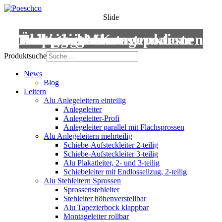
Slide
Leitern
Treppen
Anstiege
Podestleitern
Roll- und Montagepodeste
Wartungsbühnen
Übergänge
Aluminium-Konstruktionen
Produktsuche
News
Blog
Leitern
Alu Anlegeleitern einteilig
Anlegeleiter
Anlegeleiter-Profi
Anlegeleiter parallel mit Flachsprossen
Alu Anlegeleitern mehrteilig
Schiebe-Aufsteckleiter 2-teilig
Schiebe-Aufsteckleiter 3-teilig
Alu Plakatleiter, 2- und 3-teilig
Schiebeleiter mit Endlosseilzug, 2-teilig
Alu Stehleitern Sprossen
Sprossenstehleiter
Stehleiter höhenverstellbar
Alu Tapezierbock klappbar
Montageleiter rollbar