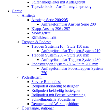
Stufenanlegeleiter mit Auflagebrett
Tapezierbock – Ausführung 2-sprossig
Geräte
Anstiege
Anstiege Serie 200/205
Anfrageformular Anstieg Serie 200
Klapp-Anstieg 296 / 297
Montagetritt
Riffelblech-Tritt
Treppen & Podeste
Treppen System 210 – Stufe 150 mm
Anfrageformular Treppen-System 210
Treppen System 230 – Stufe 200 mm
Anfrageformular Treppen-System 230
Podesttreppen System 750 – Stufe 200 mm
Anfrageformular Podesttreppen-System
750
Podestleitern
Service Rollpodest
Rollpodest einseitig besteigbar
Rollpodest beidseitig besteigbar
Rollpodest mit Feststellvorrichtung
Schnellmontage-Podestleiter
Rettungs- und Wartungsbühne
Übergänge, stationär