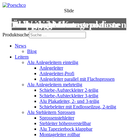
Slide
Leitern
Treppen
Anstiege
Podestleitern
Roll- und Montagepodeste
Wartungsbühnen
Übergänge
Aluminium-Konstruktionen
Produktsuche
News
Blog
Leitern
Alu Anlegeleitern einteilig
Anlegeleiter
Anlegeleiter-Profi
Anlegeleiter parallel mit Flachsprossen
Alu Anlegeleitern mehrteilig
Schiebe-Aufsteckleiter 2-teilig
Schiebe-Aufsteckleiter 3-teilig
Alu Plakatleiter, 2- und 3-teilig
Schiebeleiter mit Endlosseilzug, 2-teilig
Alu Stehleitern Sprossen
Sprossenstehleiter
Stehleiter höhenverstellbar
Alu Tapezierbock klappbar
Montageleiter rollbar