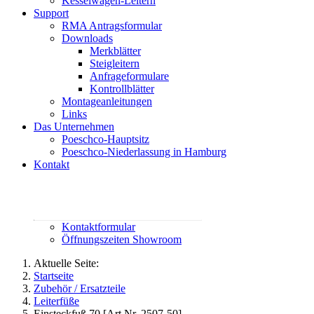
Kesselwagen-Leitern
Support
RMA Antragsformular
Downloads
Merkblätter
Steigleitern
Anfrageformulare
Kontrollblätter
Montageanleitungen
Links
Das Unternehmen
Poeschco-Hauptsitz
Poeschco-Niederlassung in Hamburg
Kontakt
Rufen Sie uns an:
02444 95800
contact@poeschco.de
Kontaktformular
Öffnungszeiten Showroom
Aktuelle Seite:
Startseite
Zubehör / Ersatzteile
Leiterfüße
Einsteckfuß 70 [Art.Nr. 2507-50]