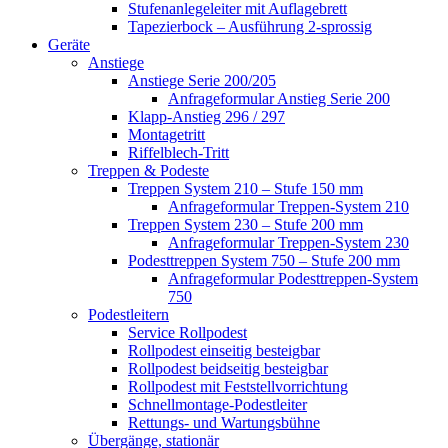
Stufenanlegeleiter mit Auflagebrett
Tapezierbock – Ausführung 2-sprossig
Geräte
Anstiege
Anstiege Serie 200/205
Anfrageformular Anstieg Serie 200
Klapp-Anstieg 296 / 297
Montagetritt
Riffelblech-Tritt
Treppen & Podeste
Treppen System 210 – Stufe 150 mm
Anfrageformular Treppen-System 210
Treppen System 230 – Stufe 200 mm
Anfrageformular Treppen-System 230
Podesttreppen System 750 – Stufe 200 mm
Anfrageformular Podesttreppen-System
750
Podestleitern
Service Rollpodest
Rollpodest einseitig besteigbar
Rollpodest beidseitig besteigbar
Rollpodest mit Feststellvorrichtung
Schnellmontage-Podestleiter
Rettungs- und Wartungsbühne
Übergänge, stationär