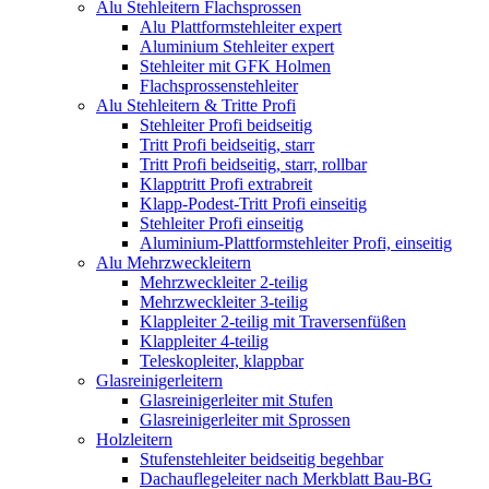
Alu Stehleitern Flachsprossen
Alu Plattformstehleiter expert
Aluminium Stehleiter expert
Stehleiter mit GFK Holmen
Flachsprossenstehleiter
Alu Stehleitern & Tritte Profi
Stehleiter Profi beidseitig
Tritt Profi beidseitig, starr
Tritt Profi beidseitig, starr, rollbar
Klapptritt Profi extrabreit
Klapp-Podest-Tritt Profi einseitig
Stehleiter Profi einseitig
Aluminium-Plattformstehleiter Profi, einseitig
Alu Mehrzweckleitern
Mehrzweckleiter 2-teilig
Mehrzweckleiter 3-teilig
Klappleiter 2-teilig mit Traversenfüßen
Klappleiter 4-teilig
Teleskopleiter, klappbar
Glasreinigerleitern
Glasreinigerleiter mit Stufen
Glasreinigerleiter mit Sprossen
Holzleitern
Stufenstehleiter beidseitig begehbar
Dachauflegeleiter nach Merkblatt Bau-BG