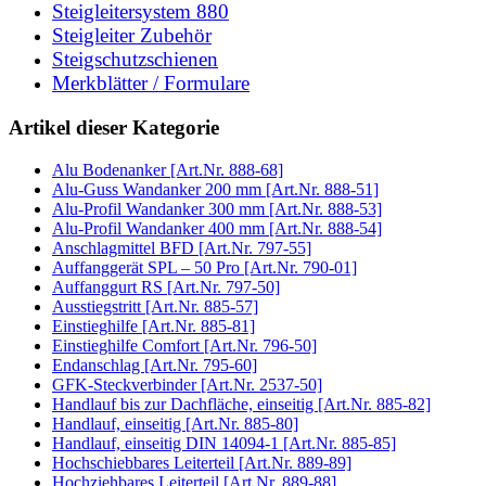
Steigleitersystem 880
Steigleiter Zubehör
Steigschutzschienen
Merkblätter / Formulare
Artikel dieser Kategorie
Alu Bodenanker [Art.Nr. 888-68]
Alu-Guss Wandanker 200 mm [Art.Nr. 888-51]
Alu-Profil Wandanker 300 mm [Art.Nr. 888-53]
Alu-Profil Wandanker 400 mm [Art.Nr. 888-54]
Anschlagmittel BFD [Art.Nr. 797-55]
Auffanggerät SPL – 50 Pro [Art.Nr. 790-01]
Auffanggurt RS [Art.Nr. 797-50]
Ausstiegstritt [Art.Nr. 885-57]
Einstieghilfe [Art.Nr. 885-81]
Einstieghilfe Comfort [Art.Nr. 796-50]
Endanschlag [Art.Nr. 795-60]
GFK-Steckverbinder [Art.Nr. 2537-50]
Handlauf bis zur Dachfläche, einseitig [Art.Nr. 885-82]
Handlauf, einseitig [Art.Nr. 885-80]
Handlauf, einseitig DIN 14094-1 [Art.Nr. 885-85]
Hochschiebbares Leiterteil [Art.Nr. 889-89]
Hochziehbares Leiterteil [Art.Nr. 889-88]