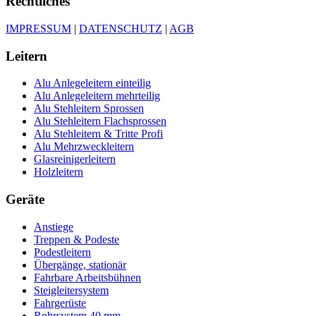
Rechtliches
IMPRESSUM
|
DATENSCHUTZ
|
AGB
Leitern
Alu Anlegeleitern einteilig
Alu Anlegeleitern mehrteilig
Alu Stehleitern Sprossen
Alu Stehleitern Flachsprossen
Alu Stehleitern & Tritte Profi
Alu Mehrzweckleitern
Glasreinigerleitern
Holzleitern
Geräte
Anstiege
Treppen & Podeste
Podestleitern
Übergänge, stationär
Fahrbare Arbeitsbühnen
Steigleitersystem
Fahrgerüste
Rohrsystem 40 mm