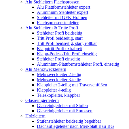
Alu Stehleitern Flachsprossen
Alu Plattformstehleiter expert
Aluminium Stehleiter expert
Stehleiter mit GFK Holmen
Flachsprossenstehleiter
Alu Stehleitern & Tritte Profi
Stehleiter Profi beidseitig
Tritt Profi beidseitig, starr
Tritt Profi beidseitig, starr, rollbar
Klapptritt Profi extrabreit
Klapp-Podest-Tritt Profi einseitig
Stehleiter Profi einseitig
Aluminium-Plattformstehleiter Profi, einseitig
Alu Mehrzweckleitern
Mehrzweckleiter 2-teilig
Mehrzweckleiter 3-teilig
Klappleiter 2-teilig mit Traversenfüßen
Klappleiter 4-teilig
Teleskopleiter, klappbar
Glasreinigerleitern
Glasreinigerleiter mit Stufen
Glasreinigerleiter mit Sprossen
Holzleitern
Stufenstehleiter beidseitig begehbar
Dachauflegeleiter nach Merkblatt Bau-BG