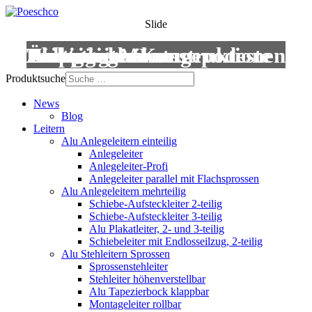
Slide
Leitern
Treppen
Anstiege
Podestleitern
Roll- und Montagepodeste
Wartungsbühnen
Übergänge
Aluminium-Konstruktionen
Produktsuche
News
Blog
Leitern
Alu Anlegeleitern einteilig
Anlegeleiter
Anlegeleiter-Profi
Anlegeleiter parallel mit Flachsprossen
Alu Anlegeleitern mehrteilig
Schiebe-Aufsteckleiter 2-teilig
Schiebe-Aufsteckleiter 3-teilig
Alu Plakatleiter, 2- und 3-teilig
Schiebeleiter mit Endlosseilzug, 2-teilig
Alu Stehleitern Sprossen
Sprossenstehleiter
Stehleiter höhenverstellbar
Alu Tapezierbock klappbar
Montageleiter rollbar