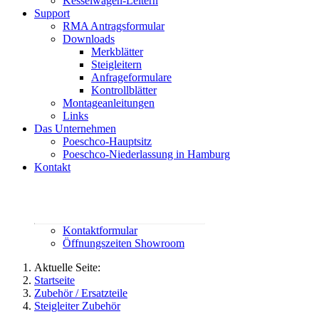
Kesselwagen-Leitern
Support
RMA Antragsformular
Downloads
Merkblätter
Steigleitern
Anfrageformulare
Kontrollblätter
Montageanleitungen
Links
Das Unternehmen
Poeschco-Hauptsitz
Poeschco-Niederlassung in Hamburg
Kontakt
Rufen Sie uns an:
02444 95800
contact@poeschco.de
Kontaktformular
Öffnungszeiten Showroom
Aktuelle Seite:
Startseite
Zubehör / Ersatzteile
Steigleiter Zubehör