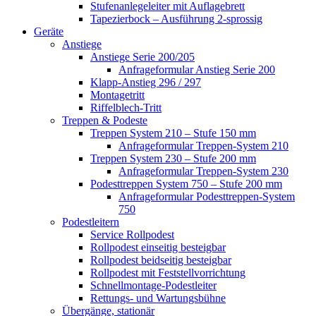
Stufenanlegeleiter mit Auflagebrett
Tapezierbock – Ausführung 2-sprossig
Geräte
Anstiege
Anstiege Serie 200/205
Anfrageformular Anstieg Serie 200
Klapp-Anstieg 296 / 297
Montagetritt
Riffelblech-Tritt
Treppen & Podeste
Treppen System 210 – Stufe 150 mm
Anfrageformular Treppen-System 210
Treppen System 230 – Stufe 200 mm
Anfrageformular Treppen-System 230
Podesttreppen System 750 – Stufe 200 mm
Anfrageformular Podesttreppen-System
750
Podestleitern
Service Rollpodest
Rollpodest einseitig besteigbar
Rollpodest beidseitig besteigbar
Rollpodest mit Feststellvorrichtung
Schnellmontage-Podestleiter
Rettungs- und Wartungsbühne
Übergänge, stationär