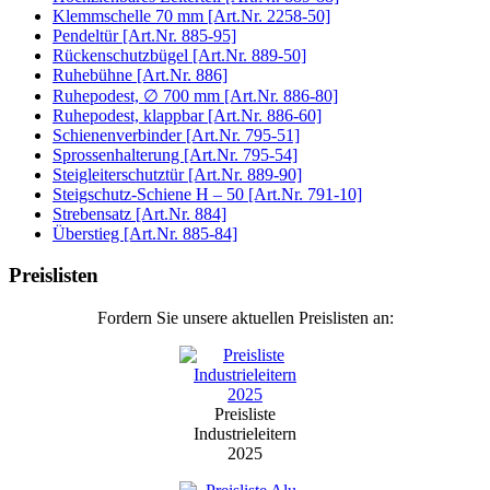
Klemmschelle 70 mm [Art.Nr. 2258-50]
Pendeltür [Art.Nr. 885-95]
Rückenschutzbügel [Art.Nr. 889-50]
Ruhebühne [Art.Nr. 886]
Ruhepodest, ∅ 700 mm [Art.Nr. 886-80]
Ruhepodest, klappbar [Art.Nr. 886-60]
Schienenverbinder [Art.Nr. 795-51]
Sprossenhalterung [Art.Nr. 795-54]
Steigleiterschutztür [Art.Nr. 889-90]
Steigschutz-Schiene H – 50 [Art.Nr. 791-10]
Strebensatz [Art.Nr. 884]
Überstieg [Art.Nr. 885-84]
Preislisten
Fordern Sie unsere aktuellen Preislisten an:
Preisliste
Industrieleitern
2025