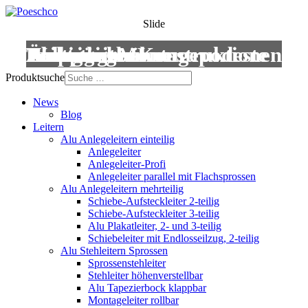
Slide
Leitern
Treppen
Anstiege
Podestleitern
Roll- und Montagepodeste
Wartungsbühnen
Übergänge
Aluminium-Konstruktionen
Produktsuche
News
Blog
Leitern
Alu Anlegeleitern einteilig
Anlegeleiter
Anlegeleiter-Profi
Anlegeleiter parallel mit Flachsprossen
Alu Anlegeleitern mehrteilig
Schiebe-Aufsteckleiter 2-teilig
Schiebe-Aufsteckleiter 3-teilig
Alu Plakatleiter, 2- und 3-teilig
Schiebeleiter mit Endlosseilzug, 2-teilig
Alu Stehleitern Sprossen
Sprossenstehleiter
Stehleiter höhenverstellbar
Alu Tapezierbock klappbar
Montageleiter rollbar