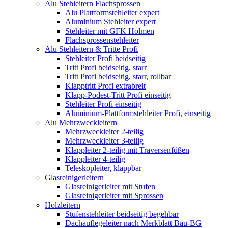
Alu Stehleitern Flachsprossen
Alu Plattformstehleiter expert
Aluminium Stehleiter expert
Stehleiter mit GFK Holmen
Flachsprossenstehleiter
Alu Stehleitern & Tritte Profi
Stehleiter Profi beidseitig
Tritt Profi beidseitig, starr
Tritt Profi beidseitig, starr, rollbar
Klapptritt Profi extrabreit
Klapp-Podest-Tritt Profi einseitig
Stehleiter Profi einseitig
Aluminium-Plattformstehleiter Profi, einseitig
Alu Mehrzweckleitern
Mehrzweckleiter 2-teilig
Mehrzweckleiter 3-teilig
Klappleiter 2-teilig mit Traversenfüßen
Klappleiter 4-teilig
Teleskopleiter, klappbar
Glasreinigerleitern
Glasreinigerleiter mit Stufen
Glasreinigerleiter mit Sprossen
Holzleitern
Stufenstehleiter beidseitig begehbar
Dachauflegeleiter nach Merkblatt Bau-BG