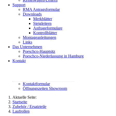
Kesselwagen-Leitern
Support
RMA Antragsformular
Downloads
Merkblätter
Steigleitern
Anfrageformulare
Kontrollblätter
Montageanleitungen
Links
Das Unternehmen
Poeschco-Hauptsitz
Poeschco-Niederlassung in Hamburg
Kontakt
Rufen Sie uns an:
02444 95800
contact@poeschco.de
Kontaktformular
Öffnungszeiten Showroom
Aktuelle Seite:
Startseite
Zubehör / Ersatzteile
Laufrollen