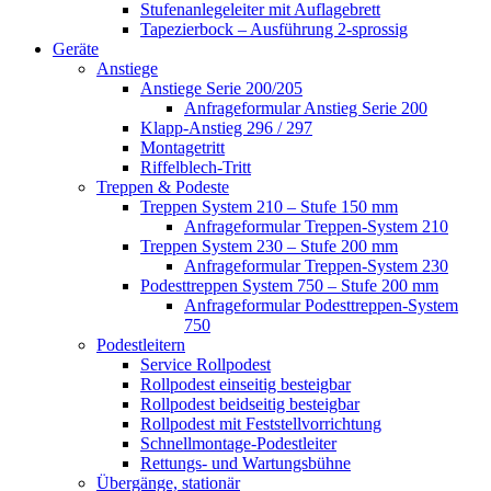
Stufenanlegeleiter mit Auflagebrett
Tapezierbock – Ausführung 2-sprossig
Geräte
Anstiege
Anstiege Serie 200/205
Anfrageformular Anstieg Serie 200
Klapp-Anstieg 296 / 297
Montagetritt
Riffelblech-Tritt
Treppen & Podeste
Treppen System 210 – Stufe 150 mm
Anfrageformular Treppen-System 210
Treppen System 230 – Stufe 200 mm
Anfrageformular Treppen-System 230
Podesttreppen System 750 – Stufe 200 mm
Anfrageformular Podesttreppen-System
750
Podestleitern
Service Rollpodest
Rollpodest einseitig besteigbar
Rollpodest beidseitig besteigbar
Rollpodest mit Feststellvorrichtung
Schnellmontage-Podestleiter
Rettungs- und Wartungsbühne
Übergänge, stationär