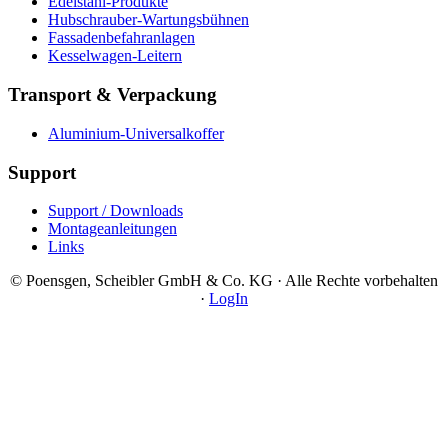
Edelstahl-Produkte
Hubschrauber-Wartungsbühnen
Fassadenbefahranlagen
Kesselwagen-Leitern
Transport & Verpackung
Aluminium-Universalkoffer
Support
Support / Downloads
Montageanleitungen
Links
© Poensgen, Scheibler GmbH & Co. KG · Alle Rechte vorbehalten
·
LogIn