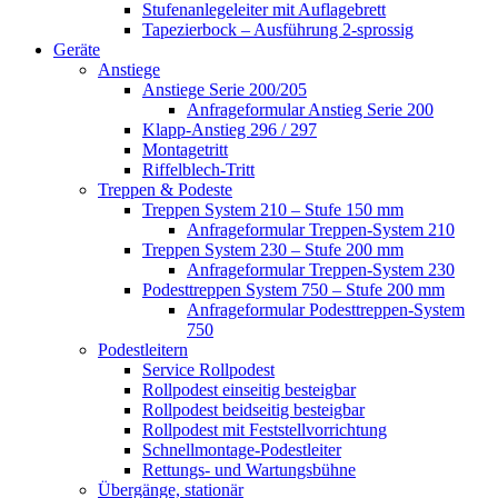
Stufenanlegeleiter mit Auflagebrett
Tapezierbock – Ausführung 2-sprossig
Geräte
Anstiege
Anstiege Serie 200/205
Anfrageformular Anstieg Serie 200
Klapp-Anstieg 296 / 297
Montagetritt
Riffelblech-Tritt
Treppen & Podeste
Treppen System 210 – Stufe 150 mm
Anfrageformular Treppen-System 210
Treppen System 230 – Stufe 200 mm
Anfrageformular Treppen-System 230
Podesttreppen System 750 – Stufe 200 mm
Anfrageformular Podesttreppen-System
750
Podestleitern
Service Rollpodest
Rollpodest einseitig besteigbar
Rollpodest beidseitig besteigbar
Rollpodest mit Feststellvorrichtung
Schnellmontage-Podestleiter
Rettungs- und Wartungsbühne
Übergänge, stationär