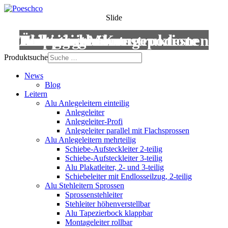
Slide
Leitern
Treppen
Anstiege
Podestleitern
Roll- und Montagepodeste
Wartungsbühnen
Übergänge
Aluminium-Konstruktionen
Produktsuche
News
Blog
Leitern
Alu Anlegeleitern einteilig
Anlegeleiter
Anlegeleiter-Profi
Anlegeleiter parallel mit Flachsprossen
Alu Anlegeleitern mehrteilig
Schiebe-Aufsteckleiter 2-teilig
Schiebe-Aufsteckleiter 3-teilig
Alu Plakatleiter, 2- und 3-teilig
Schiebeleiter mit Endlosseilzug, 2-teilig
Alu Stehleitern Sprossen
Sprossenstehleiter
Stehleiter höhenverstellbar
Alu Tapezierbock klappbar
Montageleiter rollbar