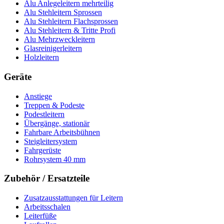
Alu Anlegeleitern mehrteilig
Alu Stehleitern Sprossen
Alu Stehleitern Flachsprossen
Alu Stehleitern & Tritte Profi
Alu Mehrzweckleitern
Glasreinigerleitern
Holzleitern
Geräte
Anstiege
Treppen & Podeste
Podestleitern
Übergänge, stationär
Fahrbare Arbeitsbühnen
Steigleitersystem
Fahrgerüste
Rohrsystem 40 mm
Zubehör / Ersatzteile
Zusatzausstattungen für Leitern
Arbeitsschalen
Leiterfüße