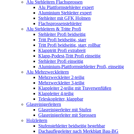
Alu Stehleitern Flachsprossen
Alu Plattformstehleiter expert
Aluminium Stehleiter expert
Stehleiter mit GFK Holmen
Flachsprossenstehleiter
Alu Stehleitern & Tritte Profi
Stehleiter Profi beidseitig
Tritt Profi beidseitig, starr
Tritt Profi beidseitig, starr, rollbar
Klapptritt Profi extrabreit
Klapp-Podest-Tritt Profi einseitig
Stehleiter Profi einseitig
Aluminium-Plattformstehleiter Profi, einseitig
Alu Mehrzweckleitern
Mehrzweckleiter 2-teilig
Mehrzweckleiter 3-teilig
Klappleiter 2-teilig mit Traversenfüßen
Klappleiter 4-teilig
Teleskopleiter, klappbar
Glasreinigerleitern
Glasreinigerleiter mit Stufen
Glasreinigerleiter mit Sprossen
Holzleitern
Stufenstehleiter beidseitig begehbar
Dachauflegeleiter nach Merkblatt Bau-BG