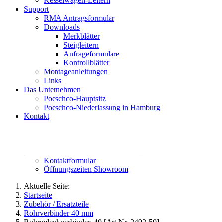
Kesselwagen-Leitern
Support
RMA Antragsformular
Downloads
Merkblätter
Steigleitern
Anfrageformulare
Kontrollblätter
Montageanleitungen
Links
Das Unternehmen
Poeschco-Hauptsitz
Poeschco-Niederlassung in Hamburg
Kontakt
Rufen Sie uns an:
02444 95800
contact@poeschco.de
Kontaktformular
Öffnungszeiten Showroom
Aktuelle Seite:
Startseite
Zubehör / Ersatzteile
Rohrverbinder 40 mm
Rohrgelenkverbinder, 40 [Art.Nr. 2492-50]