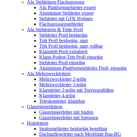
Alu Stehleitern Flachsprossen
Alu Plattformstehleiter expert
Aluminium Stehleiter expert
Stehleiter mit GFK Holmen
Flachsprossenstehleiter
Alu Stehleitern & Tritte Profi
Stehleiter Profi beidseitig
Tritt Profi beidseitig, starr
Tritt Profi beidseitig, starr, rollbar
Klapptritt Profi extrabreit
Klapp-Podest-Tritt Profi einseitig
Stehleiter Profi einseitig
Aluminium-Plattformstehleiter Profi, einseitig
Alu Mehrzweckleitern
Mehrzweckleiter 2-teilig
Mehrzweckleiter 3-teilig
Klappleiter 2-teilig mit Traversenfüßen
Klappleiter 4-teilig
Teleskopleiter, klappbar
Glasreinigerleitern
Glasreinigerleiter mit Stufen
Glasreinigerleiter mit Sprossen
Holzleitern
Stufenstehleiter beidseitig begehbar
Dachauflegeleiter nach Merkblatt Bau-BG