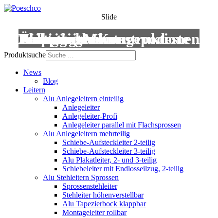
Slide
Leitern
Treppen
Anstiege
Podestleitern
Roll- und Montagepodeste
Wartungsbühnen
Übergänge
Aluminium-Konstruktionen
Produktsuche
News
Blog
Leitern
Alu Anlegeleitern einteilig
Anlegeleiter
Anlegeleiter-Profi
Anlegeleiter parallel mit Flachsprossen
Alu Anlegeleitern mehrteilig
Schiebe-Aufsteckleiter 2-teilig
Schiebe-Aufsteckleiter 3-teilig
Alu Plakatleiter, 2- und 3-teilig
Schiebeleiter mit Endlosseilzug, 2-teilig
Alu Stehleitern Sprossen
Sprossenstehleiter
Stehleiter höhenverstellbar
Alu Tapezierbock klappbar
Montageleiter rollbar