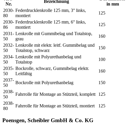
Bezeichnung
Nr.
in mm
2030-
Federdrucklenkrolle 125 mm, 3° links,
125
80
montiert
2030-
Federdrucklenkrolle 125 mm, 6° links,
125
86
montiert
2031-
Lenkrolle mit Gummibelag und Totalstop,
160
50
grau
2032-
Lenkrolle mit elektr. leitf. Gummibelag und
150
50
Totalstop, schwarz
2034-
Lenkrolle mit Polyurethanbelag und
100
50
Totalstop
2035-
Bockrolle, schwarz, Gummibelag elektr.
160
50
Leitfähig
2037-
Bockrolle mit Polyurethanbelag
150
50
2038-
Fahrrolle für Montage an Stützteil, komplett
125
50
2038-
Fahrrolle für Montage an Stützteil, montiert
125
80
Poensgen, Scheibler GmbH & Co. KG