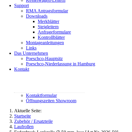
Kesselwagen-Leitern
Support
RMA Antragsformular
Downloads
Merkblätter
Steigleitern
Anfrageformulare
Kontrollblätter
Montageanleitungen
Links
Das Unternehmen
Poeschco-Hauptsitz
Poeschco-Niederlassung in Hamburg
Kontakt
Rufen Sie uns an:
02444 95800
contact@poeschco.de
Kontaktformular
Öffnungszeiten Showroom
Aktuelle Seite:
Startseite
Zubehör / Ersatzteile
Laufrollen