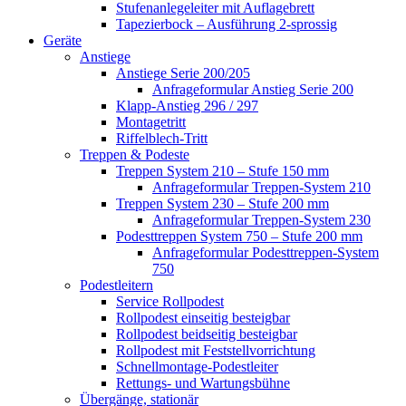
Stufenanlegeleiter mit Auflagebrett
Tapezierbock – Ausführung 2-sprossig
Geräte
Anstiege
Anstiege Serie 200/205
Anfrageformular Anstieg Serie 200
Klapp-Anstieg 296 / 297
Montagetritt
Riffelblech-Tritt
Treppen & Podeste
Treppen System 210 – Stufe 150 mm
Anfrageformular Treppen-System 210
Treppen System 230 – Stufe 200 mm
Anfrageformular Treppen-System 230
Podesttreppen System 750 – Stufe 200 mm
Anfrageformular Podesttreppen-System
750
Podestleitern
Service Rollpodest
Rollpodest einseitig besteigbar
Rollpodest beidseitig besteigbar
Rollpodest mit Feststellvorrichtung
Schnellmontage-Podestleiter
Rettungs- und Wartungsbühne
Übergänge, stationär